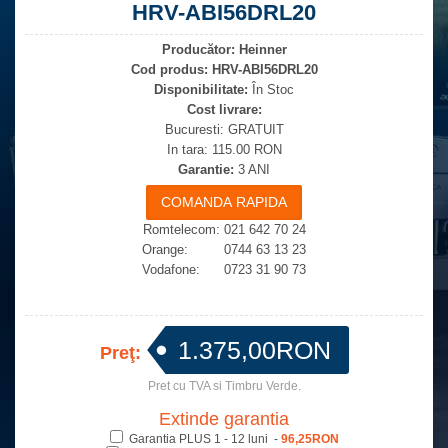
HRV-ABI56DRL20
Producător:
Heinner
Cod produs:
HRV-ABI56DRL20
Disponibilitate:
În Stoc
Cost livrare:
Bucuresti: GRATUIT
In tara: 115.00 RON
Garantie:
3 ANI
Romtelecom: 021 642 70 24
Orange: 0744 63 13 23
Vodafone: 0723 31 90 73
1.375,00RON
Preţ:
Pret cu TVA si Timbru Verde.
Extinde garantia
Garantia PLUS 1 - 12 luni -
96,25RON