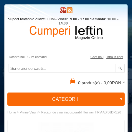
Suport telefonic clienti: Luni - Vineri: 9.00 - 17.00 Sambata: 10.00 -
14.00
Despre noi
Cum comand
Cont nou
Intra in cont
0 produs(e) - 0,00RON
CATEGORII
>
>
Home
Vitrine Vinuri
Racitor de vinuri incorporabil Heinner HRV-ABI56DRL20