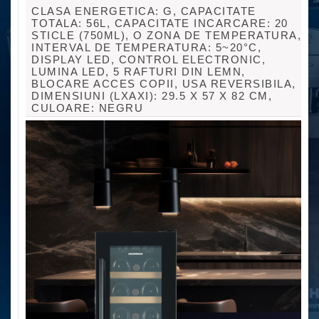
CLASA ENERGETICA: G, CAPACITATE
TOTALA: 56L, CAPACITATE INCARCARE: 20
STICLE (750ML), O ZONA DE TEMPERATURA,
INTERVAL DE TEMPERATURA: 5~20°C,
DISPLAY LED, CONTROL ELECTRONIC,
LUMINA LED, 5 RAFTURI DIN LEMN,
BLOCARE ACCES COPII, USA REVERSIBILA,
DIMENSIUNI (LXAXI): 29.5 X 57 X 82 CM,
CULOARE: NEGRU