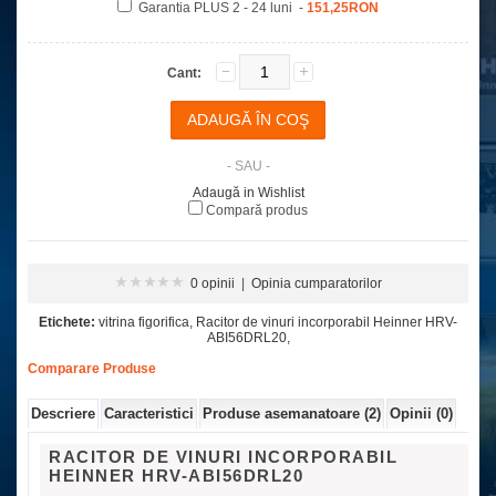
Garantia PLUS 2 - 24 luni -
151,25RON
Cant:
- SAU -
Adaugă in Wishlist
Compară produs
0 opinii
|
Opinia cumparatorilor
Etichete:
vitrina figorifica
,
Racitor de vinuri incorporabil Heinner HRV-
ABI56DRL20
,
Comparare Produse
Descriere
Caracteristici
Produse asemanatoare (2)
Opinii (0)
RACITOR DE VINURI INCORPORABIL
HEINNER HRV-ABI56DRL20