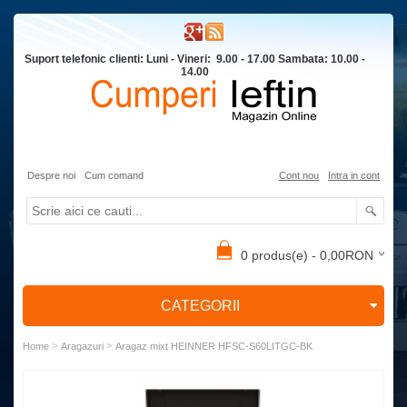
Suport telefonic clienti: Luni - Vineri: 9.00 - 17.00 Sambata: 10.00 -
14.00
Despre noi
Cum comand
Cont nou
Intra in cont
0 produs(e) - 0,00RON
CATEGORII
>
>
Home
Aragazuri
Aragaz mixt HEINNER HFSC-S60LITGC-BK