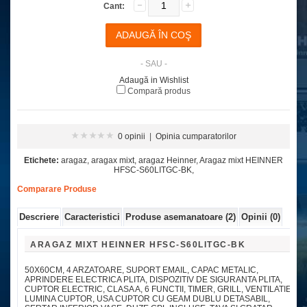
Cant:
- SAU -
Adaugă in Wishlist
Compară produs
0 opinii
|
Opinia cumparatorilor
Etichete:
aragaz
,
aragax mixt
,
aragaz Heinner
,
Aragaz mixt HEINNER
HFSC-S60LITGC-BK
,
Comparare Produse
Descriere
Caracteristici
Produse asemanatoare (2)
Opinii (0)
ARAGAZ MIXT HEINNER HFSC-S60LITGC-BK
50X60CM, 4 ARZATOARE, SUPORT EMAIL, CAPAC METALIC,
APRINDERE ELECTRICA PLITA, DISPOZITIV DE SIGURANTA PLITA,
CUPTOR ELECTRIC, CLASA A, 6 FUNCTII, TIMER, GRILL, VENTILATIE,
LUMINA CUPTOR, USA CUPTOR CU GEAM DUBLU DETASABIL,