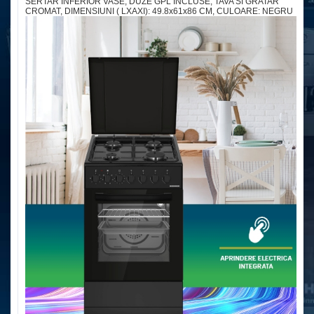
SERTAR INFERIOR VASE, DUZE GPL INCLUSE, TAVA SI GRATAR
CROMAT, DIMENSIUNI ( LXAXI): 49.8x61x86 CM, CULOARE: NEGRU