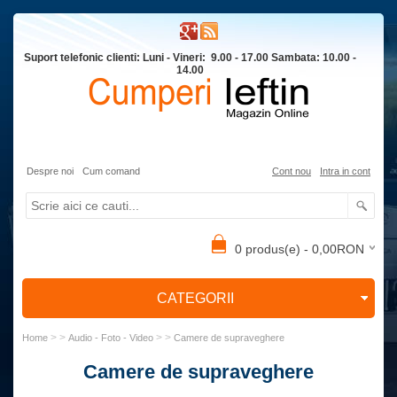
Suport telefonic clienti: Luni - Vineri: 9.00 - 17.00 Sambata: 10.00 -
14.00
Despre noi
Cum comand
Cont nou
Intra in cont
0 produs(e) - 0,00RON
CATEGORII
> >
> >
Home
Audio - Foto - Video
Camere de supraveghere
Camere de supraveghere