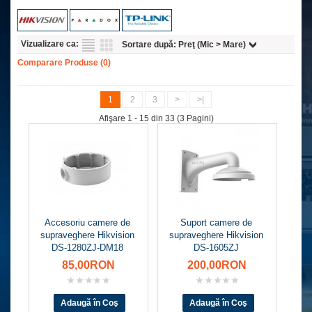
Vizualizare ca:
Sortare după:
Preţ (Mic > Mare)
Comparare Produse (0)
1
2
3
>
>|
Afişare 1 - 15 din 33 (3 Pagini)
Accesoriu camere de
Suport camere de
supraveghere Hikvision
supraveghere Hikvision
DS-1280ZJ-DM18
DS-1605ZJ
85,00RON
200,00RON