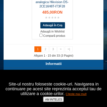
analogica Hikvision DS-
2CE16H8T-IT3F28
485,00RON
Adaugă in Wishlist
Compară produs
1
2
3
>
>|
Afişare 1 - 15 din 33 (3 Pagini)
Informatii
Servicii Clienti
Extra
Site-ul nostru foloseste cookie-uri. Navigarea in
Contul tău
continuare pe acest site reprezinta acceptul tau de
utilizare a cookie-urilor.
Citeste mai mult
Bucuresti,Sect.2,Agricultori nr.18
021 642 70 24
AM INTELES
prodomo@cumperiieftin.ro