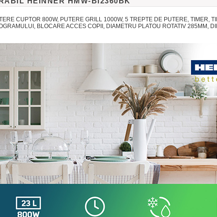
ABIL HEINNER HMW-BI2360BK
TERE CUPTOR 800W, PUTERE GRILL 1000W, 5 TREPTE DE PUTERE, TIMER, TI
AMULUI, BLOCARE ACCES COPII, DIAMETRU PLATOU ROTATIV 285MM, DIMEN