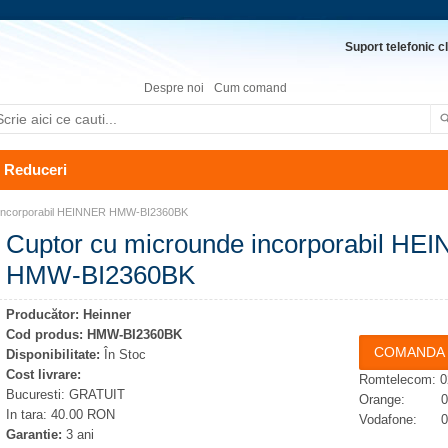
Suport telefonic cl
Despre noi
Cum comand
Reduceri
 incorporabil HEINNER HMW-BI2360BK
Cuptor cu microunde incorporabil HE
HMW-BI2360BK
Producător:
Heinner
Cod produs:
HMW-BI2360BK
Disponibilitate:
În Stoc
Cost livrare:
Romtelecom: 0
Bucuresti: GRATUIT
Orange: 074
In tara: 40.00 RON
Vodafone: 07
Garantie:
3 ani