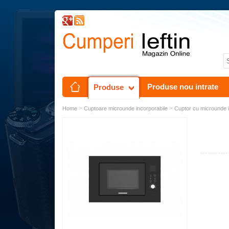
Produse nou intrate
Produse
>
>
Home
Cuptoare microunde incorporabile
Cuptor cu microunde