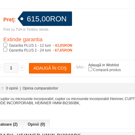
615,00RON
Preţ:
Pret cu TVA si Timbru Verde.
Extinde garantia
Garantia PLUS 1 - 12 luni -
43,05RON
Garantia PLUS 2 - 24 luni -
67,65RON
Adaugă in Wishlist
- SAU -
Compară produs
0 opinii
|
Opinia cumparatorilor
cuptor cu microunde incorporabil
,
cuptor cu microunde incorporabil Heinner
,
CUPT
DE INCORPORABIL HEINNER HMW-BI2360BK
,
toare (2)
Opinii (0)