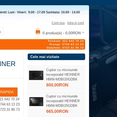
ienti: Luni - Vineri: 9.00 - 17.00 Sambata: 10.00 - 14.00
Cont nou
Intra in cont
0 produs(e) - 0,00RON
Telekom: 021 642 70 24
Orange: 0744 63 13 23
Vodafone: 0723 31 90 73
Cele mai vizitate
INNER
Cuptor cu microunde
incorporabil HEINNER
HMW-MDBI20GDBK
600,00RON
Cuptor cu microunde
21 642 70 24
incorporabil HEINNER
4 63 13 23
HMW-MDBI25GDBK
23 31 90 73
665,00RON