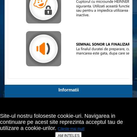
Informatii
Servicii Clienti
Extra
Site-ul nostru foloseste cookie-uri. Navigarea in
Contul tău
continuare pe acest site reprezinta acceptul tau de
utilizare a cookie-urilor.
Citeste mai mult
Bucuresti,Sect.2,Agricultori nr.18
021 642 70 24
AM INTELES