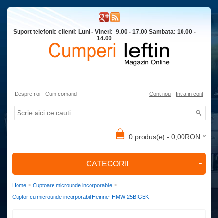
Suport telefonic clienti: Luni - Vineri: 9.00 - 17.00 Sambata: 10.00 -
14.00
Despre noi
Cum comand
Cont nou
Intra in cont
0 produs(e) - 0,00RON
CATEGORII
>
>
Home
Cuptoare microunde incorporabile
Cuptor cu microunde incorporabil Heinner HMW-25BIGBK