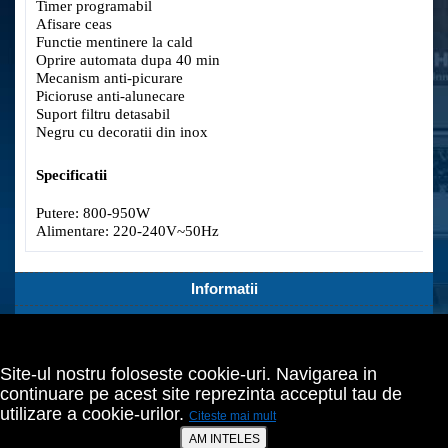
Timer programabil
Afisare ceas
Functie mentinere la cald
Oprire automata dupa 40 min
Mecanism anti-picurare
Picioruse anti-alunecare
Suport filtru detasabil
Negru cu decoratii din inox
Specificatii
Putere: 800-950W
Alimentare: 220-240V~50Hz
Informatii
Servicii Clienti
Extra
Site-ul nostru foloseste cookie-uri. Navigarea in
Contul tău
continuare pe acest site reprezinta acceptul tau de
utilizare a cookie-urilor.
Citeste mai mult
Bucuresti,Sect.2,Agricultori nr.18
021 642 70 24
AM INTELES