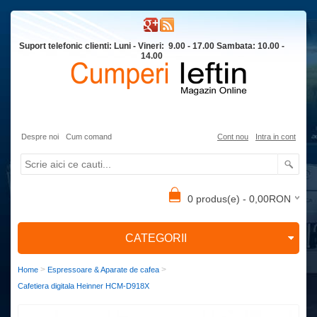
Suport telefonic clienti: Luni - Vineri: 9.00 - 17.00 Sambata: 10.00 -
14.00
Despre noi
Cum comand
Cont nou
Intra in cont
0 produs(e) - 0,00RON
CATEGORII
>
>
Home
Espressoare & Aparate de cafea
Cafetiera digitala Heinner HCM-D918X