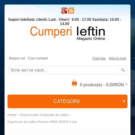
Suport telefonic clienti: Luni - Vineri: 9.00 - 17.00 Sambata: 10.00 -
14.00
Despre noi
Cum comand
Cont nou
Intra in cont
0 produs(e) - 0,00RON
CATEGORII
>
>
Home
Espressoare & Aparate de cafea
Espressor de cafea Heinner HEM-200GR 5 bar