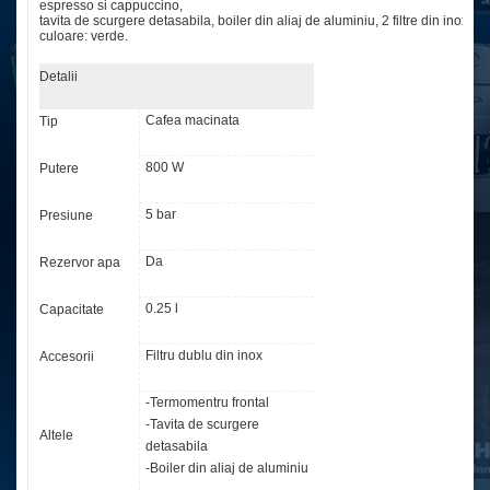
espresso si cappuccino,
tavita de scurgere detasabila, boiler din aliaj de aluminiu, 2 filtre din inox,
culoare: verde.
Detalii
Cafea macinata
Tip
800 W
Putere
5 bar
Presiune
Da
Rezervor apa
0.25 l
Capacitate
Filtru dublu din inox
Accesorii
-Termomentru frontal
-Tavita de scurgere
Altele
detasabila
-Boiler din aliaj de aluminiu