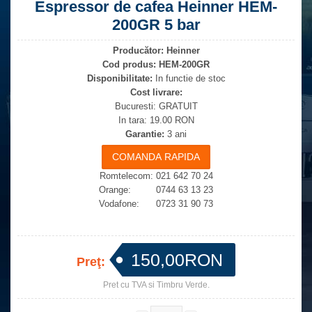
Espressor de cafea Heinner HEM-
200GR 5 bar
Producător:
Heinner
Cod produs:
HEM-200GR
Disponibilitate:
In functie de stoc
Cost livrare:
Bucuresti: GRATUIT
In tara: 19.00 RON
Garantie:
3 ani
Romtelecom: 021 642 70 24
Orange: 0744 63 13 23
Vodafone: 0723 31 90 73
150,00RON
Preţ:
Pret cu TVA si Timbru Verde.