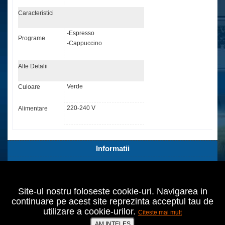
Caracteristici
-Espresso
Programe
-Cappuccino
Alte Detalii
Verde
Culoare
220-240 V
Alimentare
Informatii
Servicii Clienti
Extra
Site-ul nostru foloseste cookie-uri. Navigarea in
Contul tău
continuare pe acest site reprezinta acceptul tau de
utilizare a cookie-urilor.
Citeste mai mult
Bucuresti,Sect.2,Agricultori nr.18
021 642 70 24
AM INTELES