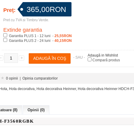
365,00RON
Preţ:
Pret cu TVA si Timbru Verde.
Extinde garantia
Garantia PLUS 1 - 12 luni -
25,55RON
Garantia PLUS 2 - 24 luni -
40,15RON
Adaugă in Wishlist
- SAU -
Compară produs
0 opinii
|
Opinia cumparatorilor
Hota
,
Hota decorativa
,
Hota decorativa Heinner
,
Hota decorativa Heinner HDCH-
toare (8)
Opinii (0)
H-F3560RGBK