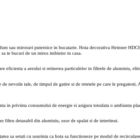
ur, fum sau mirosuri puternice in bucatarie. Hota decorativa Heinner H
i sa te bucuri de un miros imbietor in casa.
 eficienta a aerului si retinerea particulelor in filtrele de aluminiu, eli
de nevoile tale, de timpul de gatire si de retetele pe care le pregatesti. Ai
ta in privinta consumului de energie si asigura totodata o ambianta plac
tru detasabil din aluminiu, usor de spalat si de intretinut.
itatea sa setati cu usurinta ca hota sa functioneze pe modul de recirculare