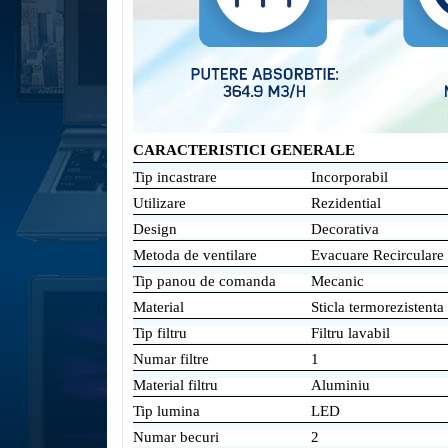
CARACTERISTICI GENERALE
Tip incastrare
Incorporabil
Utilizare
Rezidential
Design
Decorativa
Metoda de ventilare
Evacuare Recirculare
Tip panou de comanda
Mecanic
Material
Sticla termorezistenta
Tip filtru
Filtru lavabil
Numar filtre
1
Material filtru
Aluminiu
Tip lumina
LED
Numar becuri
2