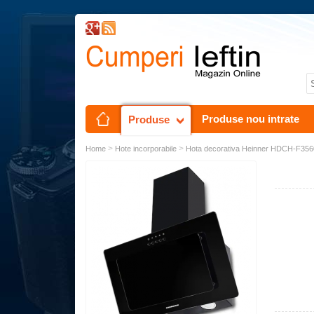
Produse nou intrate
Produse
>
>
Home
Hote incorporabile
Hota decorativa Heinner HDCH-F3