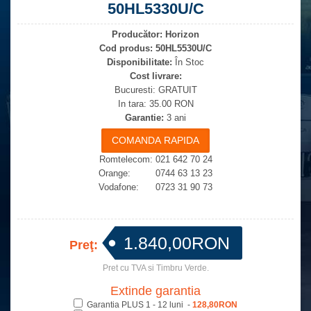
50HL5330U/C
Producător:
Horizon
Cod produs:
50HL5530U/C
Disponibilitate:
În Stoc
Cost livrare:
Bucuresti: GRATUIT
In tara: 35.00 RON
Garantie:
3 ani
Romtelecom: 021 642 70 24
Orange: 0744 63 13 23
Vodafone: 0723 31 90 73
1.840,00RON
Preţ:
Pret cu TVA si Timbru Verde.
Extinde garantia
Garantia PLUS 1 - 12 luni -
128,80RON