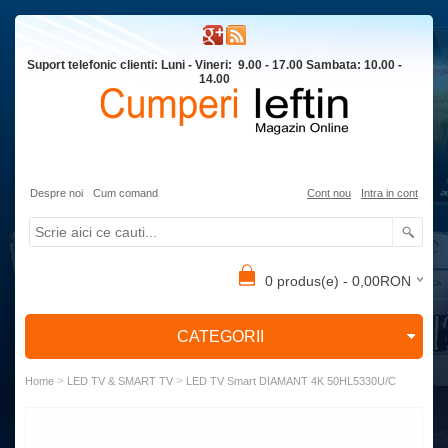
Suport telefonic clienti: Luni - Vineri: 9.00 - 17.00 Sambata: 10.00 -
14.00
Despre noi
Cum comand
Cont nou
Intra in cont
0 produs(e) - 0,00RON
CATEGORII
>
>
Home
LED TV & SMART TV
LED TV Smart DIAMANT 4K 50HL5330U/C