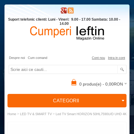
Suport telefonic clienti: Luni - Vineri: 9.00 - 17.00 Sambata: 10.00 -
14.00
Despre noi
Cum comand
Cont nou
Intra in cont
0 produs(e) - 0,00RON
CATEGORII
>
>
Home
LED TV & SMART TV
Led TV Smart HORIZON 50HL7590U/D UHD 4K