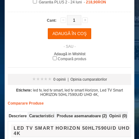
Garantia PLUS 2 - 24 luni -
218,90RON
Cant:
- SAU -
Adaugă in Wishlist
Compară produs
0 opinii
|
Opinia cumparatorilor
Etichete:
led tv
,
led tv smart
,
led tv smart Horizon
,
Led TV Smart
HORIZON 50HL7590U/D UHD 4K
,
Comparare Produse
Descriere
Caracteristici
Produse asemanatoare (2)
Opinii (0)
LED TV SMART HORIZON 50HL7590U/D UHD
4K