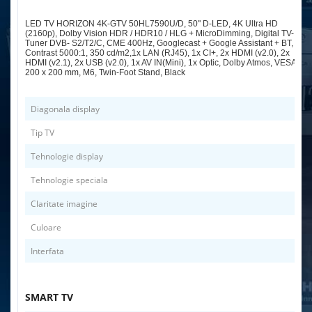
LED TV HORIZON 4K-GTV 50HL7590U/D, 50" D-LED, 4K Ultra HD
(2160p), Dolby Vision HDR / HDR10 / HLG + MicroDimming, Digital TV-
Tuner DVB- S2/T2/C, CME 400Hz, Googlecast + Google Assistant + BT,
Contrast 5000:1, 350 cd/m2,1x LAN (RJ45), 1x CI+, 2x HDMI (v2.0), 2x
HDMI (v2.1), 2x USB (v2.0), 1x AV IN(Mini), 1x Optic, Dolby Atmos, VESA
200 x 200 mm, M6, Twin-Foot Stand, Black
Diagonala display
Tip TV
Tehnologie display
Tehnologie speciala
Claritate imagine
Culoare
Interfata
SMART TV