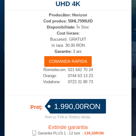
UHD 4K
Producător:
Horizon
Cod produs:
50HL7590U/D
Disponibilitate:
În Stoc
Cost livrare:
Bucuresti: GRATUIT
In tara: 30.00 RON
Garantie:
3 ani
Romtelecom: 021 642 70 24
Orange: 0744 63 13 23
Vodafone: 0723 31 90 73
1.990,00RON
Preţ:
Pret cu TVA si Timbru Verde.
Extinde garantia
Garantia PLUS 1 - 12 luni -
139,30RON