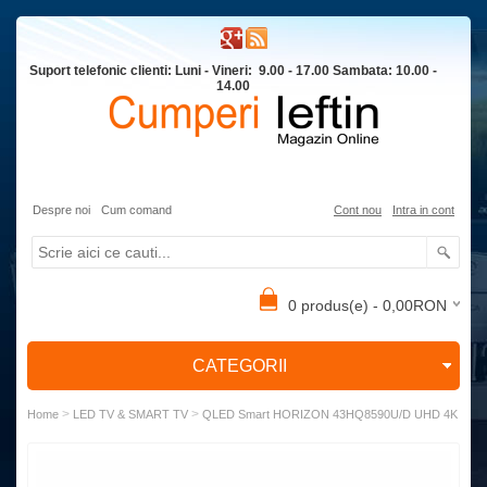
Suport telefonic clienti: Luni - Vineri: 9.00 - 17.00 Sambata: 10.00 -
14.00
Despre noi
Cum comand
Cont nou
Intra in cont
0 produs(e) - 0,00RON
CATEGORII
>
>
Home
LED TV & SMART TV
QLED Smart HORIZON 43HQ8590U/D UHD 4K