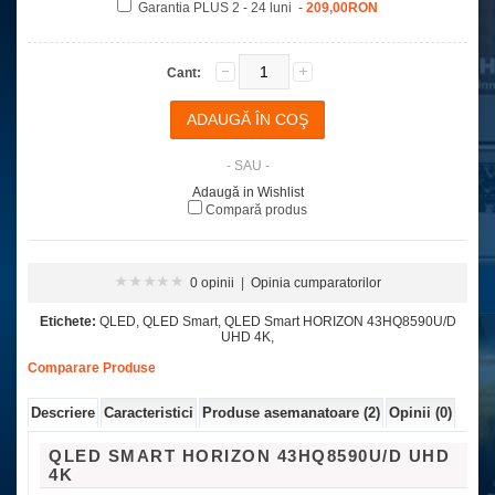
Garantia PLUS 2 - 24 luni -
209,00RON
Cant:
- SAU -
Adaugă in Wishlist
Compară produs
0 opinii
|
Opinia cumparatorilor
Etichete:
QLED
,
QLED Smart
,
QLED Smart HORIZON 43HQ8590U/D
UHD 4K
,
Comparare Produse
Descriere
Caracteristici
Produse asemanatoare (2)
Opinii (0)
QLED SMART HORIZON 43HQ8590U/D UHD
4K