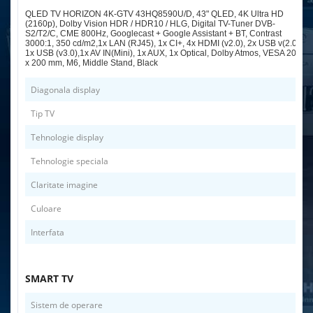
QLED TV HORIZON 4K-GTV 43HQ8590U/D, 43" QLED, 4K Ultra HD
(2160p), Dolby Vision HDR / HDR10 / HLG, Digital TV-Tuner DVB-
S2/T2/C, CME 800Hz, Googlecast + Google Assistant + BT, Contrast
3000:1, 350 cd/m2,1x LAN (RJ45), 1x CI+, 4x HDMI (v2.0), 2x USB v(2.0),
1x USB (v3.0),1x AV IN(Mini), 1x AUX, 1x Optical, Dolby Atmos, VESA 200
x 200 mm, M6, Middle Stand, Black
Diagonala display
Tip TV
Tehnologie display
Tehnologie speciala
Claritate imagine
Culoare
Interfata
SMART TV
Sistem de operare