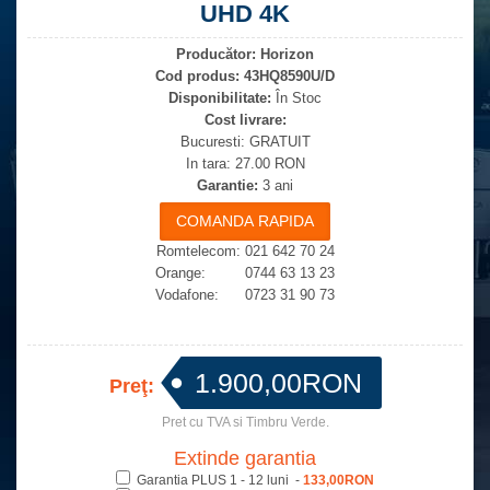
UHD 4K
Producător:
Horizon
Cod produs:
43HQ8590U/D
Disponibilitate:
În Stoc
Cost livrare:
Bucuresti: GRATUIT
In tara: 27.00 RON
Garantie:
3 ani
Romtelecom: 021 642 70 24
Orange: 0744 63 13 23
Vodafone: 0723 31 90 73
1.900,00RON
Preţ:
Pret cu TVA si Timbru Verde.
Extinde garantia
Garantia PLUS 1 - 12 luni -
133,00RON