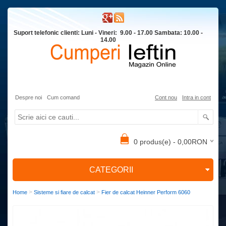
Suport telefonic clienti: Luni - Vineri: 9.00 - 17.00 Sambata: 10.00 -
14.00
Despre noi
Cum comand
Cont nou
Intra in cont
0 produs(e) - 0,00RON
CATEGORII
>
>
Home
Sisteme si fiare de calcat
Fier de calcat Heinner Perform 6060