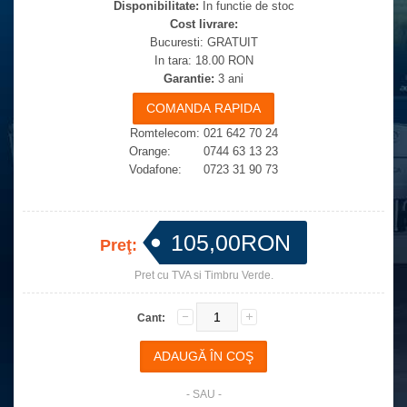
Disponibilitate:
In functie de stoc
Cost livrare:
Bucuresti: GRATUIT
In tara: 18.00 RON
Garantie:
3 ani
Romtelecom: 021 642 70 24
Orange: 0744 63 13 23
Vodafone: 0723 31 90 73
105,00RON
Preţ:
Pret cu TVA si Timbru Verde.
Cant:
- SAU -