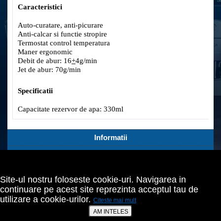
Caracteristici
Auto-curatare, anti-picurare
Anti-calcar si functie stropire
Termostat control temperatura
Maner ergonomic
Debit de abur: 16
+
4g/min
Jet de abur: 70g/min
Specificatii
Capacitate rezervor de apa: 330ml
Informatii
Servicii Clienti
Extra
Site-ul nostru foloseste cookie-uri. Navigarea in
Contul tău
continuare pe acest site reprezinta acceptul tau de
utilizare a cookie-urilor.
Citeste mai mult
Bucuresti,Sect.2,Agricultori nr.18
021 642 70 24
AM INTELES
prodomo@cumperiieftin.ro