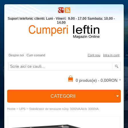
Suport telefonic clienti: Luni - Vineri: 9.00 - 17.00 Sambata: 10.00 -
14.00
Despre noi
Cum comand
Cont nou
Intra in cont
0 produs(e) - 0,00RON
CATEGORII
>
>
Home
UPS
Stabilizator de tensiune nJoy 3000VA Alvis 3000VA