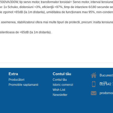
00VA/300W, tip servo motor, transformator toroidal+ Servo motor, interval tensiune 
e: 1x Schuko, distorsiuni <3%, eficienţă >97%, timp de intarziere 6/180 secunde sele
vel de zgomot <65dB (la 1m distanta), umiditatea de funcționare max 95%, non-cond
asemenea, stabilizatorul ofera mai multe tipuri de protectii, precum: inalta tensiune
 silentioasa de <65dB (la 1m distanta).
Extra
Contul tău
Bucuresti
Producători
Contul tău
nr.18
021 642 
Promotiile saptamanii
Istoric comenzi
Wish List
prodomo@
Newsletter