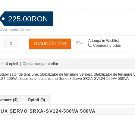
225,00RON
VA si Timbru Verde.
Adaugă in Wishlist
- SAU -
Compară produs
0 opinii
|
Opinia cumparatorilor
Stabilizator de tensiune
,
Stabilizator de tensiune Serioux
,
Stabilizator de tensiune 
124-500VA
,
Stabilizator de tensiune Serioux Servo SRXA-SV124-500VA 500VA
toare (4)
Opinii (0)
IOUX SERVO
SRXA-SV124-500VA
500VA