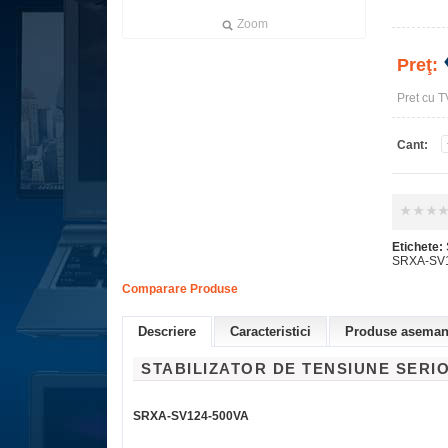
Zoom
Preţ:
Pret cu T
Cant:
Etichete:
SRXA-SV
Comparare Produse
Descriere
Caracteristici
Produse asemana
STABILIZATOR DE TENSIUNE SER
SRXA-SV124-500VA