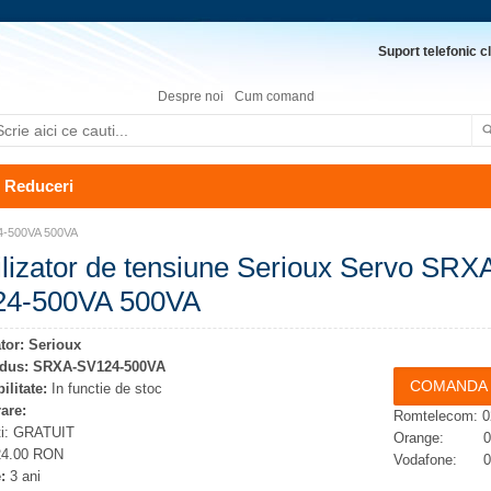
Suport telefonic cl
Despre noi
Cum comand
Reduceri
24-500VA 500VA
ilizator de tensiune Serioux Servo SRX
24-500VA 500VA
tor:
Serioux
dus:
SRXA-SV124-500VA
ilitate:
In functie de stoc
rare:
Romtelecom: 0
ti: GRATUIT
Orange: 074
 24.00 RON
Vodafone: 07
:
3 ani