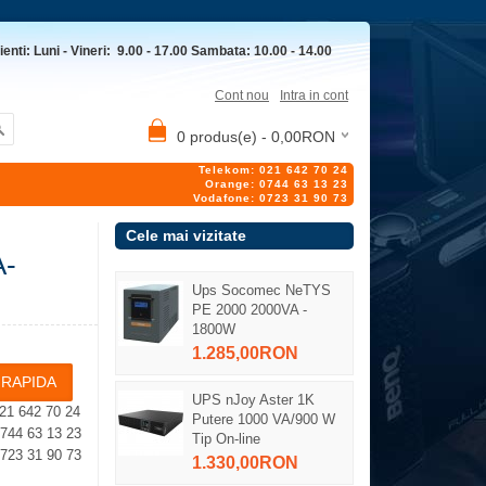
ienti: Luni - Vineri: 9.00 - 17.00 Sambata: 10.00 - 14.00
Cont nou
Intra in cont
0 produs(e) - 0,00RON
Telekom: 021 642 70 24
Orange: 0744 63 13 23
Vodafone: 0723 31 90 73
Cele mai vizitate
A-
Ups Socomec NeTYS
PE 2000 2000VA -
1800W
1.285,00RON
UPS nJoy Aster 1K
21 642 70 24
Putere 1000 VA/900 W
4 63 13 23
Tip On-line
23 31 90 73
1.330,00RON