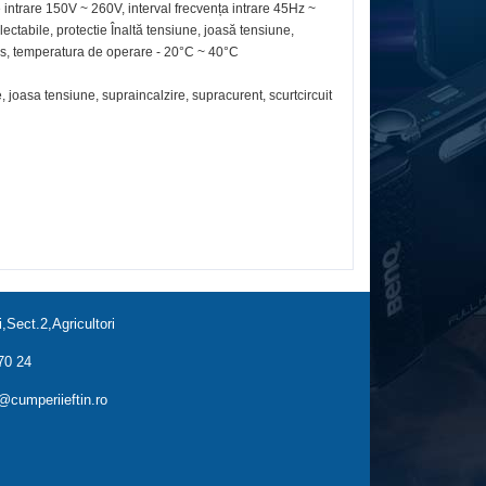
intrare 150V ~ 260V, interval frecvența intrare 45Hz ~
ctabile, protectie Înaltă tensiune, joasă tensiune,
ens, temperatura de operare - 20°C ~ 40°C
, joasa tensiune, supraincalzire, supracurent, scurtcircuit
,Sect.2,Agricultori
70 24
cumperiieftin.ro