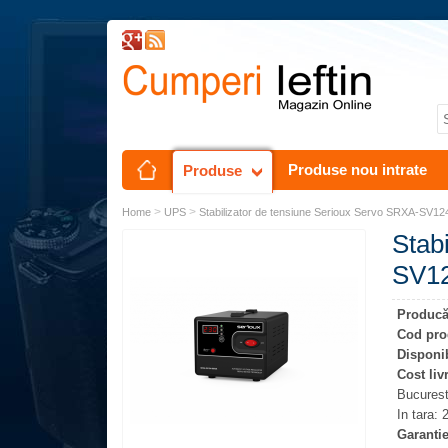
Produse nou intrate
Produse
>
>
Home
UPS
Stabilizator de tensiune Serioux Servo SRXA-SV1
Stab
SV1
Producă
Cod pro
Disponib
Cost liv
Bucures
In tara:
Garantie