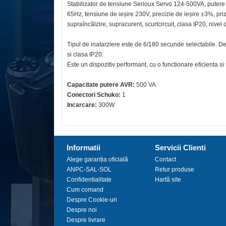
Stabilizator de tensiune Serioux Servo 124-500VA, putere 5
65Hz, tensiune de ieșire 230V, precizie de ieșire ±3%, priz
supraîncălzire, supracurent, scurtcircuit, clasa IP20, ni
Tipul de inatarziere este de 6/180 secunde selectabile. De 
si clasa IP20.
Este un dispozitiv performant, cu o functionare eficienta si
Capacitate putere AVR:
500 VA
Conectori Schuko:
1
Incarcare:
300W
Informatii
Servicii Clienti
Alege garanția oficială
Contact
ANPC-SAL-SOL
Retur produse
Confidentialitate
Hartă site
Cum comand
Despre Cookie-uri
Despre noi
Despre livrare