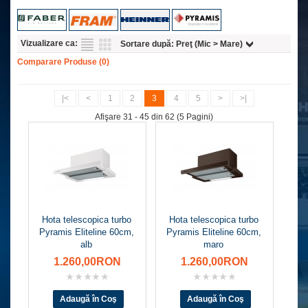
Vizualizare ca:
Sortare după:
Preţ (Mic > Mare)
Comparare Produse (0)
|<
<
1
2
3
4
5
>
>|
Afişare 31 - 45 din 62 (5 Pagini)
Hota telescopica turbo
Hota telescopica turbo
Pyramis Eliteline 60cm,
Pyramis Eliteline 60cm,
alb
maro
1.260,00RON
1.260,00RON