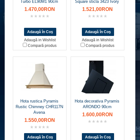
Turbo EL90M1 90cm
Square sticla 3423 Ivory
1.470,00RON
1.521,00RON
Adaugă in Wishlist
Adaugă in Wishlist
Compară produs
Compară produs
Hota rustica Pyramis
Hota decorativa Pyramis
Rustic Chimney CHR117N
ARONDO 90cm
Avena
1.600,00RON
1.550,00RON