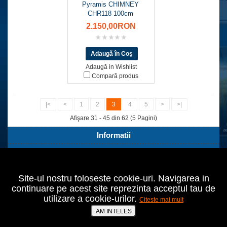
Pyramis CHIMNEY
CHR118 100cm
2.150,00RON
Adaugă in Wishlist
Compară produs
|<
<
1
2
3
4
5
>
>|
Afişare 31 - 45 din 62 (5 Pagini)
Informatii
Servicii Clienti
Extra
Site-ul nostru foloseste cookie-uri. Navigarea in
Contul tău
continuare pe acest site reprezinta acceptul tau de
utilizare a cookie-urilor.
Citeste mai mult
Bucuresti,Sect.2,Agricultori nr.18
021 642 70 24
AM INTELES
prodomo@cumperiieftin.ro