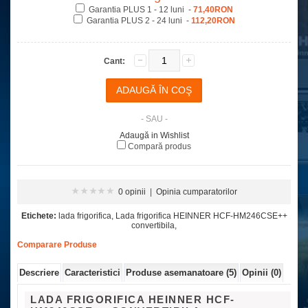
Garantia PLUS 1 - 12 luni -
71,40RON
Garantia PLUS 2 - 24 luni -
112,20RON
Cant:
- SAU -
Adaugă in Wishlist
Compară produs
0 opinii
|
Opinia cumparatorilor
Etichete:
lada frigorifica
,
Lada frigorifica HEINNER HCF-HM246CSE++
convertibila
,
Comparare Produse
Descriere
Caracteristici
Produse asemanatoare (5)
Opinii (0)
LADA FRIGORIFICA HEINNER HCF-