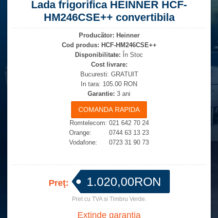
Lada frigorifica HEINNER HCF-
HM246CSE++ convertibila
Producător:
Heinner
Cod produs:
HCF-HM246CSE++
Disponibilitate:
În Stoc
Cost livrare:
Bucuresti: GRATUIT
In tara: 105.00 RON
Garantie:
3 ani
Romtelecom: 021 642 70 24
Orange: 0744 63 13 23
Vodafone: 0723 31 90 73
1.020,00RON
Preţ:
Pret cu TVA si Timbru Verde.
Extinde garantia