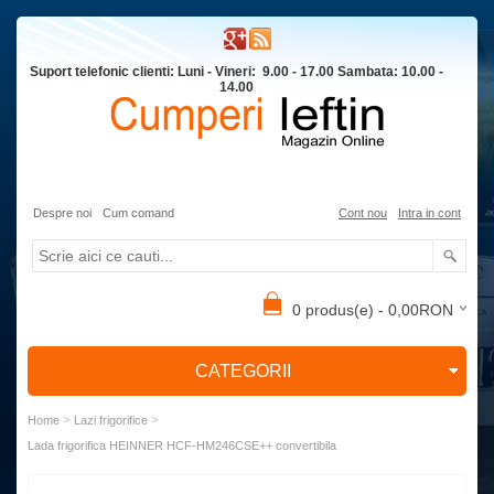
Suport telefonic clienti: Luni - Vineri: 9.00 - 17.00 Sambata: 10.00 -
14.00
Despre noi
Cum comand
Cont nou
Intra in cont
0 produs(e) - 0,00RON
CATEGORII
>
>
Home
Lazi frigorifice
Lada frigorifica HEINNER HCF-HM246CSE++ convertibila