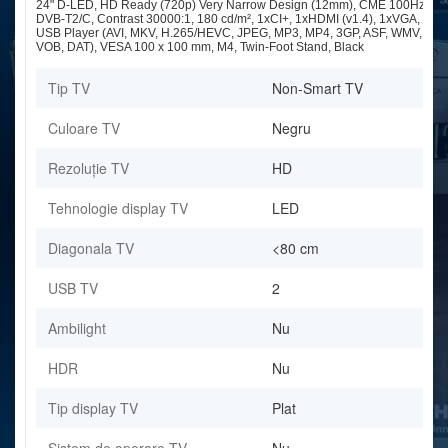
24" D-LED, HD Ready (720p) Very Narrow Design (12mm), CME 100Hz,
DVB-T2/C, Contrast 30000:1, 180 cd/m², 1xCI+, 1xHDMI (v1.4), 1xVGA,
USB Player (AVI, MKV, H.265/HEVC, JPEG, MP3, MP4, 3GP, ASF, WMV,
VOB, DAT), VESA 100 x 100 mm, M4, Twin-Foot Stand, Black
Tip TV
Non-Smart TV
Culoare TV
Negru
Rezoluție TV
HD
Tehnologie display TV
LED
Diagonala TV
<80 cm
USB TV
2
Ambilight
Nu
HDR
Nu
Tip display TV
Plat