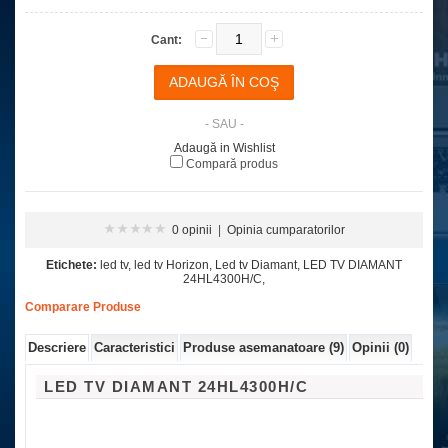
Cant:
- SAU -
Adaugă in Wishlist
Compară produs
0 opinii
|
Opinia cumparatorilor
Etichete:
led tv
,
led tv Horizon
,
Led tv Diamant
,
LED TV DIAMANT
24HL4300H/C
,
Comparare Produse
Descriere
Caracteristici
Produse asemanatoare (9)
Opinii (0)
LED TV DIAMANT 24HL4300H/C