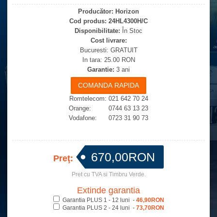
Producător:
Horizon
Cod produs:
24HL4300H/C
Disponibilitate:
În Stoc
Cost livrare:
Bucuresti: GRATUIT
In tara: 25.00 RON
Garantie:
3 ani
Romtelecom: 021 642 70 24
Orange: 0744 63 13 23
Vodafone: 0723 31 90 73
670,00RON
Preţ:
Pret cu TVA si Timbru Verde.
Extinde garantia
Garantia PLUS 1 - 12 luni -
46,90RON
Garantia PLUS 2 - 24 luni -
73,70RON