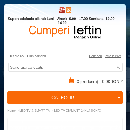
Suport telefonic clienti: Luni - Vineri: 9.00 - 17.00 Sambata: 10.00 -
14.00
Despre noi
Cum comand
Cont nou
Intra in cont
0 produs(e) - 0,00RON
CATEGORII
>
>
Home
LED TV & SMART TV
LED TV DIAMANT 24HL4300H/C