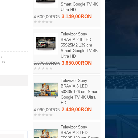
Smart Google TV 4K
Ultra HD
3.149,00RON
4.600,00RON
Televizor Sony
BRAVIA 2 II LED
55S25M2 139 cm
Smart Google TV 4K
Ultra HD
st
dus
3.650,00RON
5.370,00RON
Televizor Sony
BRAVIA 3 LED
50S35 126 cm Smart
Google TV 4K Ultra
HD
2.449,00RON
4.090,00RON
Televizor Sony
BRAVIA 3 LED