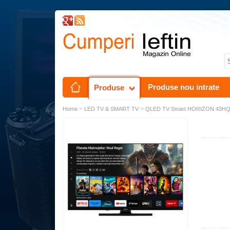
Produse nou intrate
Produse
>
>
Home
LED TV & SMART TV
QLED TV Smart HORIZON 43HQ