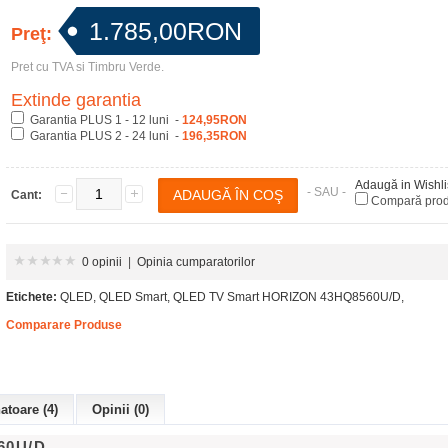
1.785,00RON
Preţ:
Pret cu TVA si Timbru Verde.
Extinde garantia
Garantia PLUS 1 - 12 luni -
124,95RON
Garantia PLUS 2 - 24 luni -
196,35RON
Adaugă in Wishli
- SAU -
Cant:
Compară pro
0 opinii
|
Opinia cumparatorilor
Etichete:
QLED
,
QLED Smart
,
QLED TV Smart HORIZON 43HQ8560U/D
,
Comparare Produse
toare (4)
Opinii (0)
60U/D