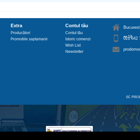
Extra
Contul tău
Bucuresti
Producători
Contul tău
nr.18
021 642 
Promotiile saptamanii
Istoric comenzi
Wish List
prodomo@
Newsletter
SC PRO