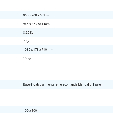
965 x 208 x 609 mm
965 x 87 x 561 mm
8.25 Kg
7 Kg
1085 x 178 x 710 mm
10 Kg
Baterii Cablu alimentare Telecomanda Manual utilizare
100 x 100