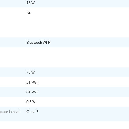
16 W
Nu
Bluetooth Wi-Fi
75 W
51 kWh
81 kWh
0.5 W
tate la nivel
Clasa F