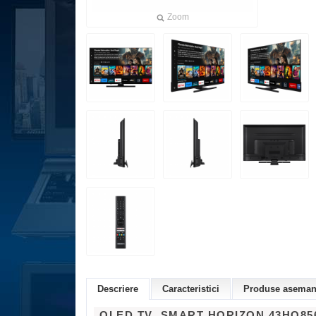
Zoom
Descriere
Caracteristici
Produse asemana
QLED TV SMART HORIZON 43HQ85