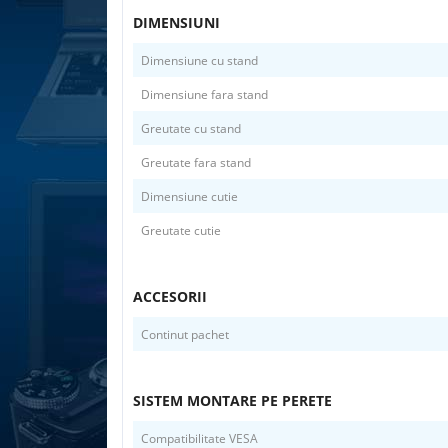
DIMENSIUNI
Dimensiune cu stand
Dimensiune fara stand
Greutate cu stand
Greutate fara stand
Dimensiune cutie
Greutate cutie
ACCESORII
Continut pachet
SISTEM MONTARE PE PERETE
Compatibilitate VESA