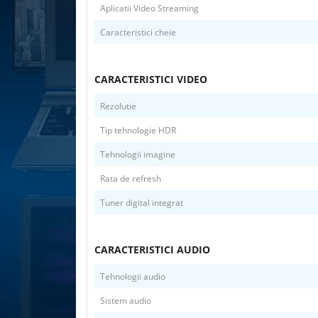
Aplicatii Video Streaming
Caracteristici cheie
CARACTERISTICI VIDEO
Rezolutie
Tip tehnologie HDR
Tehnologii imagine
Rata de refresh
Tuner digital integrat
CARACTERISTICI AUDIO
Tehnologii audio
Sistem audio