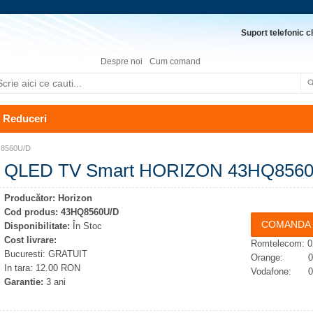
Suport telefonic cl
Despre noi
Cum comand
Reduceri
8560U/D
QLED TV Smart HORIZON 43HQ856
Producător:
Horizon
Cod produs:
43HQ8560U/D
Disponibilitate:
În Stoc
Cost livrare:
Romtelecom: 0
Bucuresti: GRATUIT
Orange: 074
In tara: 12.00 RON
Vodafone: 07
Garantie:
3 ani