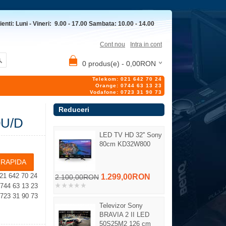
ienti: Luni - Vineri: 9.00 - 17.00 Sambata: 10.00 - 14.00
Cont nou
Intra in cont
0 produs(e) - 0,00RON
Telekom: 021 642 70 24
Orange: 0744 63 13 23
Vodafone: 0723 31 90 73
Reduceri
0U/D
LED TV HD 32'' Sony
80cm KD32W800
21 642 70 24
1.299,00RON
2.100,00RON
4 63 13 23
23 31 90 73
Televizor Sony
BRAVIA 2 II LED
50S25M2 126 cm