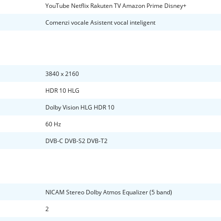
YouTube Netflix Rakuten TV Amazon Prime Disney+
Comenzi vocale Asistent vocal inteligent
3840 x 2160
HDR 10 HLG
Dolby Vision HLG HDR 10
60 Hz
DVB-C DVB-S2 DVB-T2
NICAM Stereo Dolby Atmos Equalizer (5 band)
2