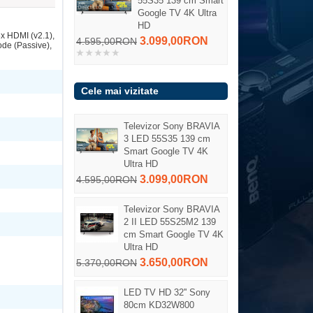
55S35 139 cm Smart
Google TV 4K Ultra
HD
 HDMI (v2.1),
3.099,00RON
4.595,00RON
de (Passive),
Cele mai vizitate
Televizor Sony BRAVIA
3 LED 55S35 139 cm
Smart Google TV 4K
Ultra HD
3.099,00RON
4.595,00RON
Televizor Sony BRAVIA
2 II LED 55S25M2 139
cm Smart Google TV 4K
Ultra HD
3.650,00RON
5.370,00RON
LED TV HD 32'' Sony
80cm KD32W800