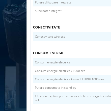
Putere difuzoare integrate
Subwoofer integrat
CONECTIVITATE
Conectivitate wireless
CONSUM ENERGIE
Consum energie electrica
Consum energie electrica / 1000 ore
Consum energie electrica in modul HDR/ 1000 ore
Putere consumata in stand-by
Clasa energetica potrivit noilor etichete energetice adop
ul UE