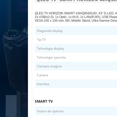
QLED TV HORIZON SMART 43HQ8560U/D, 43" D-LED, 4K Ult
2x USB(v2.0), 1x Optic, 1x AUX, 1x LAN(RJ45), USB Play
VESA 100 x 100 mm, M4, Middle Stand, Ultra Narrow Des
Diagonala display
Tip TV
Tehnologie display
Tehnologie speciala
Claritate imagine
Culoare
Interfata
SMART TV
Sistem de operare