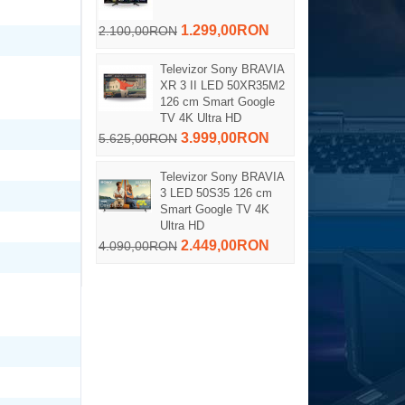
1.299,00RON
2.100,00RON
Televizor Sony BRAVIA
XR 3 II LED 50XR35M2
126 cm Smart Google
TV 4K Ultra HD
3.999,00RON
5.625,00RON
Televizor Sony BRAVIA
3 LED 50S35 126 cm
Smart Google TV 4K
Ultra HD
2.449,00RON
4.090,00RON