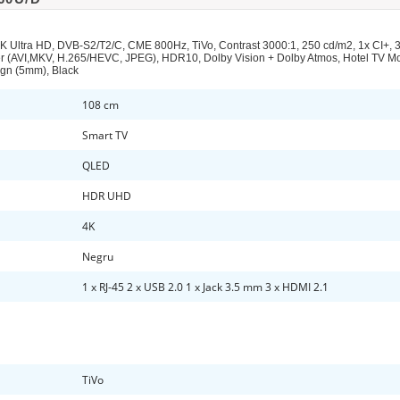
ra HD, DVB-S2/T2/C, CME 800Hz, TiVo, Contrast 3000:1, 250 cd/m2, 1x CI+, 3x
er (AVI,MKV, H.265/HEVC, JPEG), HDR10, Dolby Vision + Dolby Atmos, Hotel TV Mo
ign (5mm), Black
108 cm
Smart TV
QLED
HDR UHD
4K
Negru
1 x RJ-45 2 x USB 2.0 1 x Jack 3.5 mm 3 x HDMI 2.1
TiVo